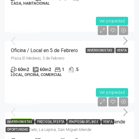
CASA, HABITACIONAL
Ver propiedad
$2,500,000
Oficina / Local en 5 de Febrero
INVERSIONISTAS
VENTA
Plaza El Medievo, 5 de Febrero
60
m2
60
m2
1
.5
LOCAL, OFICINA, COMERCIAL
Ver propiedad
$4,300,000
Departamento en Punta del Cielo San Miguel Allende
DESTACADO
INVERSIONISTAS
PRECIO DE OFERTA
PROPIEDAD DEL MES
VENTA
Punta del Cielo, La Lejona, San Miguel Allende
OPORTUNIDAD