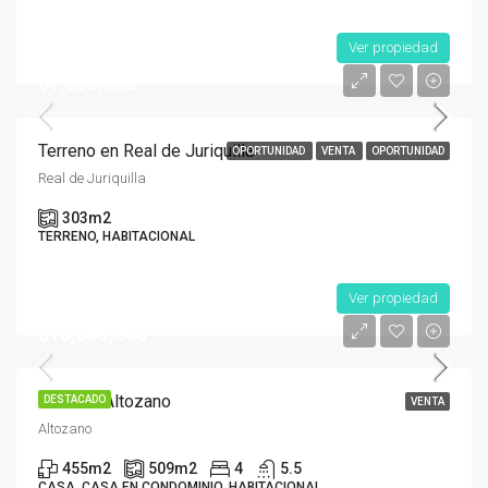
Ver propiedad
$1,500,000
Terreno en Real de Juriquilla
OPORTUNIDAD
VENTA
OPORTUNIDAD
Real de Juriquilla
303
m2
TERRENO, HABITACIONAL
Ver propiedad
$18,000,000
Casa en Altozano
DESTACADO
VENTA
Altozano
455
m2
509
m2
4
5.5
CASA, CASA EN CONDOMINIO, HABITACIONAL