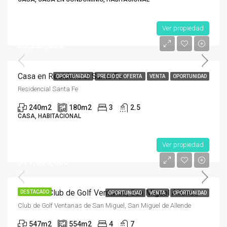
Ver propiedad
$3,200,000
Casa en Residencial Santa Fe
OPORTUNIDAD
PRECIO DE OFERTA
VENTA
OPORTUNIDAD
Residencial Santa Fe
240
m2
180
m2
3
2.5
CASA, HABITACIONAL
Ver propiedad
$19,000,000
Casa en Club de Golf Ventanas, San Miguel Allende
DESTACADO
OPORTUNIDAD
VENTA
OPORTUNIDAD
Club de Golf Ventanas de San Miguel, San Miguel de Allende
547
m2
554
m2
4
7