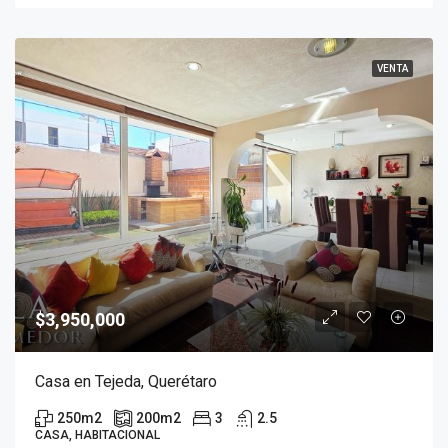
VENTA
$3,950,000
Casa en Tejeda, Querétaro
250
m2
200
m2
3
2.5
CASA, HABITACIONAL