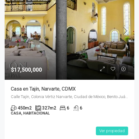
$17,500,000
Casa en Tajín, Narvarte, CDMX
Calle Tajín, Colonia Vértiz Narvarte, Ciudad de México, Benito Juárez, Ciudad de México, 03600, México
450
m2
327
m2
6
6
CASA, HABITACIONAL
Ver propiedad