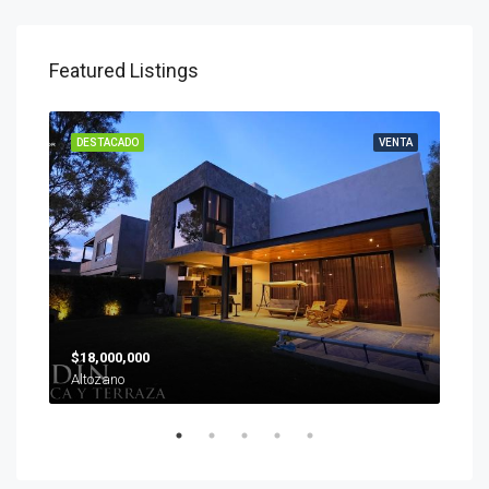
Featured Listings
ENTA
DESTACADO
VENTA
DES
$18,000,000
$19
Altozano