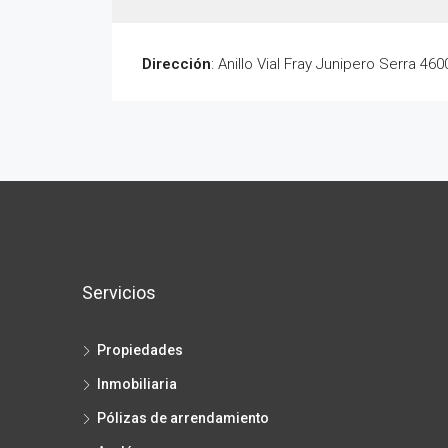
Dirección
: Anillo Vial Fray Junipero Serra 460
Servicios
Propiedades
Inmobiliaria
Pólizas de arrendamiento