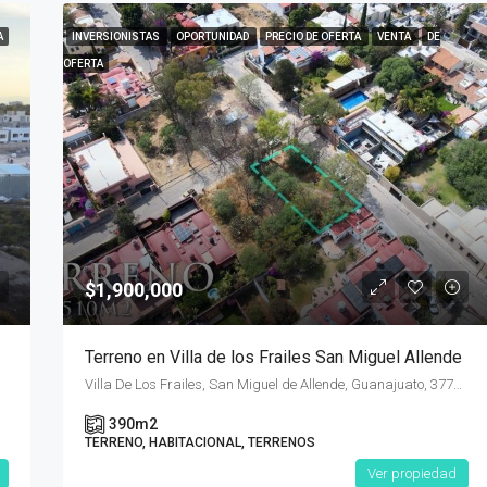
A
INVERSIONISTAS
OPORTUNIDAD
PRECIO DE OFERTA
VENTA
DE
OFERTA
$1,900,000
Terreno en Villa de los Frailes San Miguel Allende
Villa De Los Frailes, San Miguel de Allende, Guanajuato, 37790, México
390
m2
TERRENO, HABITACIONAL, TERRENOS
Ver propiedad