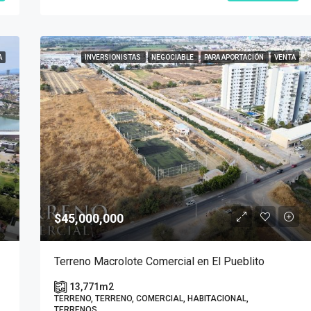
A
INVERSIONISTAS
NEGOCIABLE
PARA APORTACIÓN
VENTA
$45,000,000
Terreno Macrolote Comercial en El Pueblito
13,771
m2
TERRENO, TERRENO, COMERCIAL, HABITACIONAL,
TERRENOS