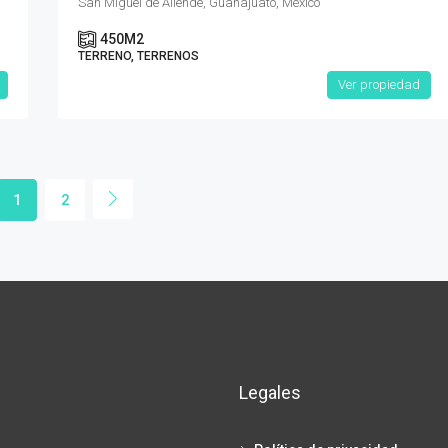
San Miguel de Allende, Guanajuato, México
450
M2
TERRENO, TERRENOS
Ver propiedad
1
2
Legales