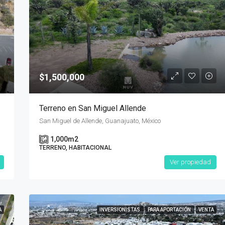
$7,500,000
$1,500,000
Terreno en San Miguel Allende
San Miguel de Allende, Guanajuato, México
1,000
m2
TERRENO, HABITACIONAL
Ver propiedad
A
INVERSIONISTAS
PARA APORTACIÓN
VENTA