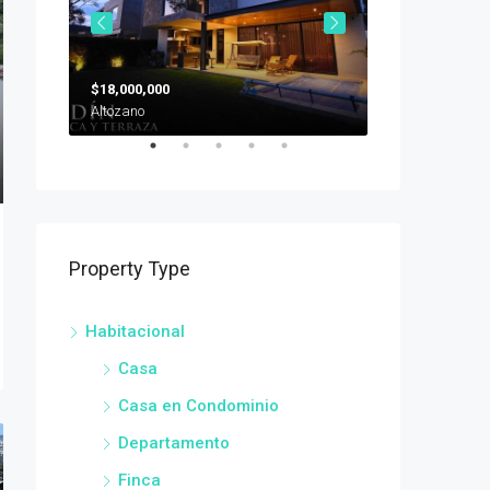
$18,000,000
$19,000,000
San Miguel de Allende, Guanajuato, México
Altozano
Property Type
Habitacional
Casa
Casa en Condominio
Departamento
Finca