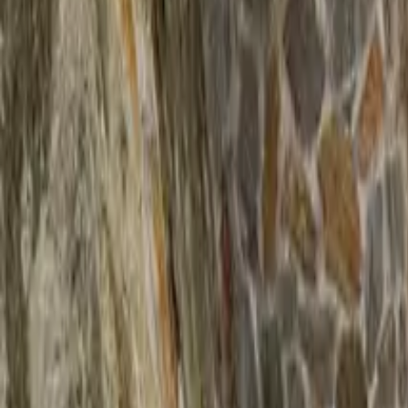
Aarón Bolaños
Arq. Valuador
Propiedades
Proyectos
Servicios
Academia
Contacto
WHATSAPP
Inicio
Propiedades
Proyectos
Servicios
Academia
Contacto
Instagram
YouTube
TikTok
Querétaro · San Miguel de Allende · CDMX
Aarón
Bolaños
Arq. Valuador
Diseño, construyo y valúo.