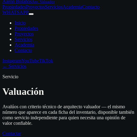
Aarón Bolaños
Arq. Valuador
Propiedades
Proyectos
Servicios
Academia
Contacto
WHATSAPP
Inicio
Propiedades
Proyectos
Servicios
Academia
Contacto
Instagram
YouTube
TikTok
← Servicios
Servicio
Valuación
Avalúos con criterio técnico de arquitecto valuador — el mismo
número que aparece en cada ficha del inventario, disponible también
como servicio independiente para quien necesita una opinión de
valor confiable.
Contactar