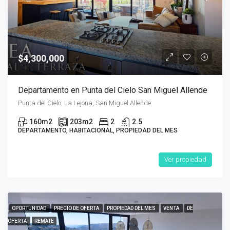
$4,300,000
Departamento en Punta del Cielo San Miguel Allende
Punta del Cielo, La Lejona, San Miguel Allende
160
m2
203
m2
2
2.5
DEPARTAMENTO, HABITACIONAL, PROPIEDAD DEL MES
Ver propiedad
OPORTUNIDAD
PRECIO DE OFERTA
PROPIEDAD DEL MES
VENTA
DE
OFERTA
REMATE