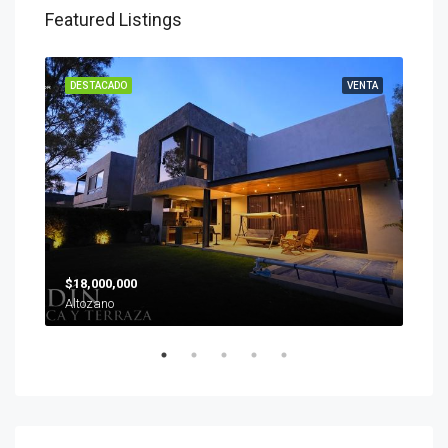
Featured Listings
ENTA
DESTACADO
VENTA
DES
$18,000,000
$19
Altozano