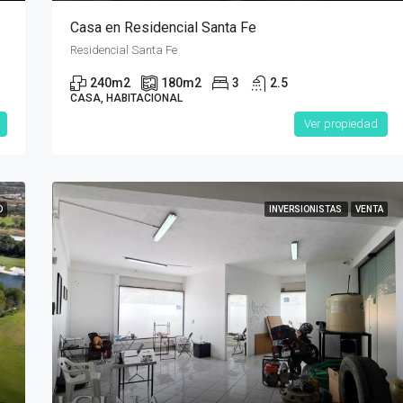
Casa en Residencial Santa Fe
Residencial Santa Fe
240
m2
180
m2
3
2.5
CASA, HABITACIONAL
Ver propiedad
D
INVERSIONISTAS
VENTA