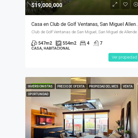
$19,000,000
Casa en Club de Golf Ventanas, San
Club de Golf Ventanas de San Miguel, San Miguel de Allende
547
m2
554
m2
4
7
CASA, HABITACIONAL
Ver propiedad
DESTACADO
INVERSIONISTAS
PRECIO DE OFERTA
PROPIEDAD DEL MES
VENTA
OPORTUNIDAD