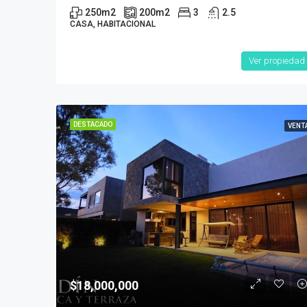
250
m2
200
m2
3
2.5
CASA, HABITACIONAL
Ver propiedad
DESTACADO
VENT
$18,000,000