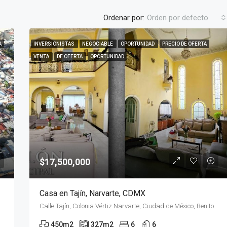
Ordenar por:
Orden por defecto
A
INVERSIONISTAS
NEGOCIABLE
OPORTUNIDAD
PRECIO DE OFERTA
VENTA
DE OFERTA
OPORTUNIDAD
$17,500,000
Casa en Tajín, Narvarte, CDMX
Calle Tajín, Colonia Vértiz Narvarte, Ciudad de México, Benito Juárez, Ciudad de México, 03600, México
450
m2
327
m2
6
6