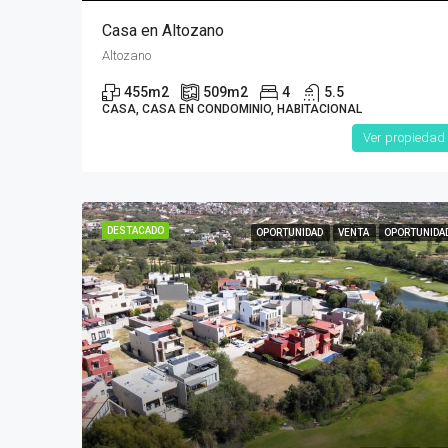
Casa en Altozano
Altozano
455
m2
509
m2
4
5.5
CASA, CASA EN CONDOMINIO, HABITACIONAL
Ver propiedad
DESTACADO
OPORTUNIDAD
VENTA
OPORTUNIDA