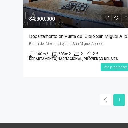
$4,300,000
Departamento en
Punta del Cielo, La Lejona, San Miguel Allende
160
m2
203
m2
2
2.5
DEPARTAMENTO, HABITACIONAL, PROPIEDAD DEL MES
Ver propiedad
1