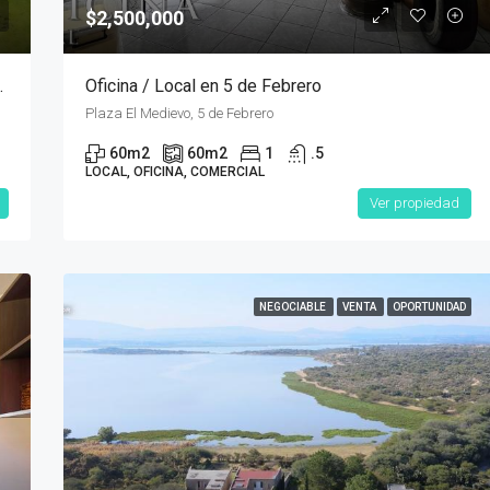
$2,500,000
 Miguel Allende
Oficina / Local en 5 de Febrero
Plaza El Medievo, 5 de Febrero
60
m2
60
m2
1
.5
LOCAL, OFICINA, COMERCIAL
Ver propiedad
NEGOCIABLE
VENTA
OPORTUNIDAD