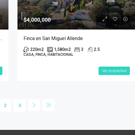
$4,000,000
 Punta del Cielo San Miguel Allende
Finca en San Miguel Allende
220
m2
1,580
m2
3
2.5
CASA, FINCA, HABITACIONAL
Ver propiedad
2
3