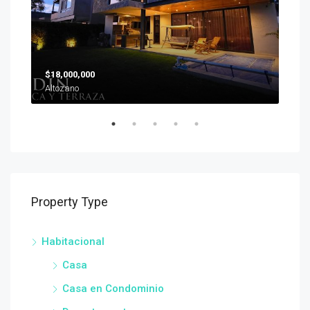
$18,000,000
$19
Altozano
Property Type
Habitacional
Casa
Casa en Condominio