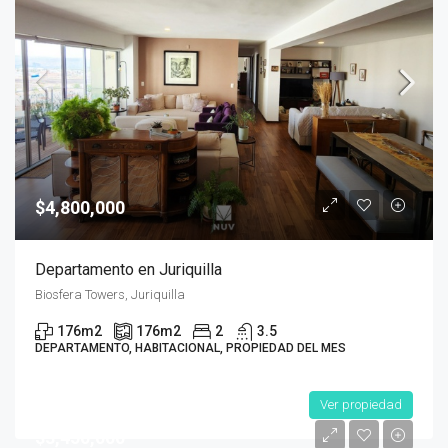
$4,800,000
Departamento en Juriquilla
Biosfera Towers, Juriquilla
176
m2
176
m2
2
3.5
DEPARTAMENTO, HABITACIONAL, PROPIEDAD DEL MES
Ver propiedad
$3,450,000