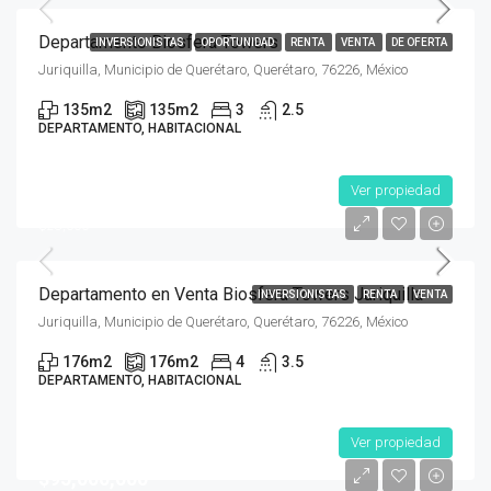
Departamento Biosfera Towers
INVERSIONISTAS
OPORTUNIDAD
RENTA
VENTA
DE OFERTA
Juriquilla, Municipio de Querétaro, Querétaro, 76226, México
135
m2
135
m2
3
2.5
DEPARTAMENTO, HABITACIONAL
Ver propiedad
$4,600,000
$28,000
Departamento en Venta Biosfera Towers Juriquilla
INVERSIONISTAS
RENTA
VENTA
Juriquilla, Municipio de Querétaro, Querétaro, 76226, México
176
m2
176
m2
4
3.5
DEPARTAMENTO, HABITACIONAL
Ver propiedad
$95,000,000