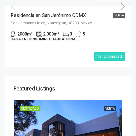
Residencia en San Jerónimo CDMX
VENTA
San Jerónimo Lídice, Naucalpan, 10200, México
2000
m²
2,000
m²
3
5
CASA EN CONDOMINIO, HABITACIONAL
Ver propiedad
Featured Listings
ENTA
DESTACADO
VENTA
DES