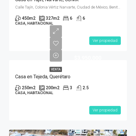
Calle Tajín, Colonia Vértiz Narvarte, Ciudad de México, Benito Juárez, Ciudad de México, 03600, México
450
m2
327
m2
6
6
CASA, HABITACIONAL
Ver propiedad
$3,950,000
VENTA
Casa en Tejeda, Querétaro
250
m2
200
m2
3
2.5
CASA, HABITACIONAL
Ver propiedad