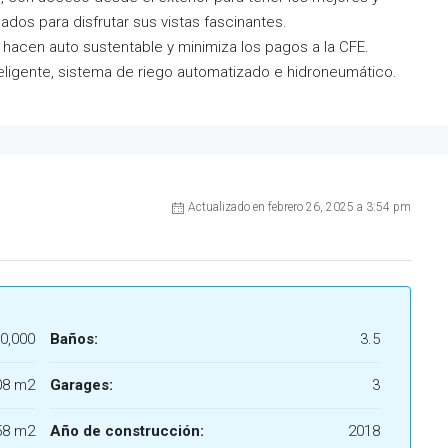
os para disfrutar sus vistas fascinantes.
 hacen auto sustentable y minimiza los pagos a la CFE.
eligente, sistema de riego automatizado e hidroneumático.
Actualizado en febrero 26, 2025 a 3:54 pm
0,000
Baños:
3.5
08 m2
Garages:
3
58 m2
Año de construcción:
2018