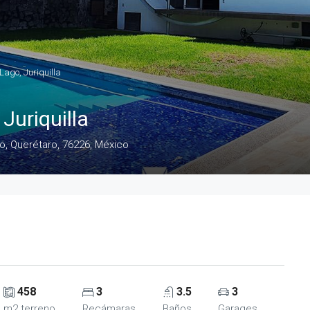
ago, Juriquilla
Juriquilla
ro, Querétaro, 76226, México
458
3
3.5
3
m2 terreno
Recámaras
Baños
Garages